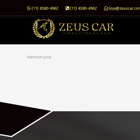
(11) 4580-4962
(11) 4580-4962
loja@zeuscar.co
Nenhum post