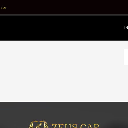
m.br
I
» MODELO » TRACKER
HOME
» MODELO » TRACKER