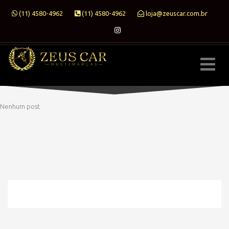
(11) 4580-4962
(11) 4580-4962
loja@zeuscar.com.br
Nenhum post
» MODELO » CELTA
HOME
» MODELO » CELTA